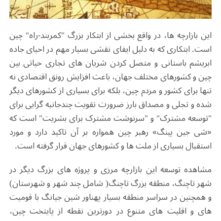
این بازارچه ها، در واقع بخشی از ابتکار بزرگ "کمربند-راه" چین
است. ابتکاری که به دلیل ایفای نقشی بسیار مهم در احیای جاده
ابریشم باستانی و متصل کردن شریان های تجاری حیاتی بین
چین و کشورهای مختلف جهان، باعث افزایش رونق اقتصادی نه
تنها برای کشور و مردم چین، بلکه برای بسیاری از کشورهای دیگر
شده و تجلی و مصداق بارز ضرورت تقویت چندجانبه گرایی برای
"توسعه مشترک" و "سرنوشت مشترک برای بشریت" است که
«شی جین پینگ» رهبر چین همواره بر آن تاکید دارد و مورد
استقبال بسیاری از ملت ها و کشورهای جهان قرار گرفته است.
مشاهده توسعه این بازارچه مرزی و پروژه های بزرگ دیگر در
شهر تاچنگ، منطقه بزرگ تاچنگ( شامل چند شهر و شهرستان)
و همچنین در سراسر منطقه بسیار پهناور شین جیانگ با قومیت
های و اقلیت های متنوع در دورترین نقطه از پایتخت چین،