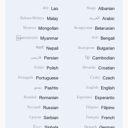
ລາວ
Shqip
Lao
Albanian
العربية
Bahasa Melayu
Malay
Arabic
Монгол
Беларуская
Mongolian
Belarusian
မြန်မာဘာသာ
বাংলা
Myanmar
Bengali
नेपाली
Български
Nepali
Bulgarian
ខ្មែរ
فارسی
Persian
Cambodian
Polski
Hrvatski
Polish
Croatian
Português
Český
Portuguese
Czech
English
پښتو
Pashto
English
Română
Esperanto
Romanian
Esperanto
Русский
Filipino
Russian
Filipino
Српски
Français
Serbian
French
සිංහල
Deutsch
Sinhala
German