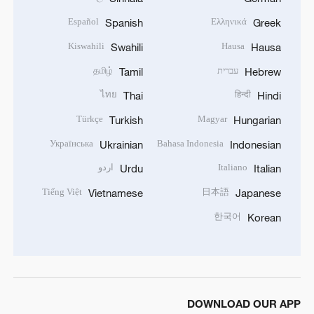
Español
Ελληνικά
Spanish
Greek
Kiswahili
Hausa
Swahili
Hausa
עברית
தமிழ்
Tamil
Hebrew
ไทย
हिन्दी
Thai
Hindi
Türkçe
Magyar
Turkish
Hungarian
Українська
Bahasa Indonesia
Ukrainian
Indonesian
Italiano
اردو
Urdu
Italian
Tiếng Việt
日本語
Vietnamese
Japanese
한국어
Korean
DOWNLOAD OUR APP