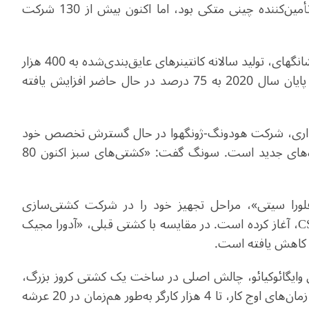
گفت: «نخستین کشتی حمل LNG تنها به حدود 20 تأمین‌کننده چینی متکی بود، اما اکنون بیش از 130 شرکت
او افزود: در پایگاه تولیدی شرکت در جزیره چانگ‌شینگ شانگهای، تولید سالانه کانتینرهای عایق‌بندی‌شده به 400 هزار
واحد رسیده و نرخ بومی‌سازی قطعات از 62 درصد در پایان سال 2020 به 75 درصد در حال حاضر افزایش یافته
یداری، شرکت هودونگ-ژونگهوا در حال گسترش تخصص خود
در فناوری‌های ذخیره‌سازی برودتی و حمل‌ونقل به حوزه‌های جدید است. سونگ گفت: «کشتی‌های سبز اکنون 80
ورا سیتی»، مراحل تجهیز خود را در شرکت کشتی‌سازی
شانگهای وایگائوکیائو، یکی دیگر از شرکت‌های تابعه CSSC، آغاز کرده است. در مقایسه با کشتی قبلی، «آدورا مجیک
ه کاهش یافته است.
وایگائوکیائو، چالش اصلی در ساخت یک کشتی کروز بزرگ،
مدیریت پروژه‌ای با مقیاس گسترده است. او گفت: «در زمان‌های اوج کار، تا 4 هزار کارگر به‌طور هم‌زمان در 20 عرشه