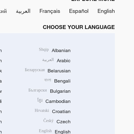
English
Español
Français
العربية
кий
CHOOSE YOUR LANGUAGE
h
Shqip
Albanian
Arabic
العربية
n
k
Беларуская
Belarusian
a
বাংলা
Bengali
w
Български
Bulgarian
i
ខ្មែរ
Cambodian
n
Hrvatski
Croatian
n
Český
Czech
n
English
English