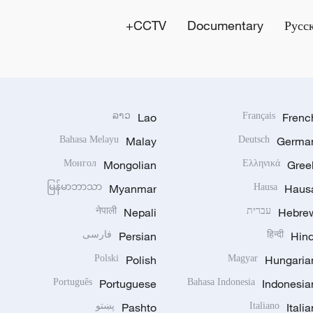
CCTV+
Documentary
Русс
ລາວ
Lao
Français
Frenc
Bahasa Melayu
Malay
Deutsch
Germa
Монгол
Mongolian
Ελληνικά
Gree
မြန်မာဘာသာ
Myanmar
Hausa
Haus
Hebre
עברית
Nepali
नेपाली
Hind
हिन्दी
Persian
فارسی
Polski
Polish
Magyar
Hungaria
Português
Portuguese
Bahasa Indonesia
Indonesia
Italia
Italiano
Pashto
پښتو