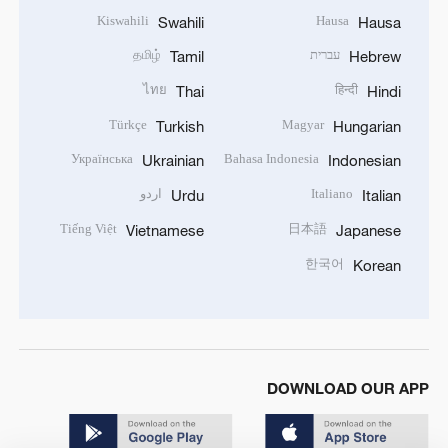
Kiswahili
Hausa
Swahili
Hausa
עברית
தமிழ்
Tamil
Hebrew
ไทย
हिन्दी
Thai
Hindi
Türkçe
Magyar
Turkish
Hungarian
Українська
Bahasa Indonesia
Ukrainian
Indonesian
Italiano
اردو
Urdu
Italian
Tiếng Việt
日本語
Vietnamese
Japanese
한국어
Korean
DOWNLOAD OUR APP