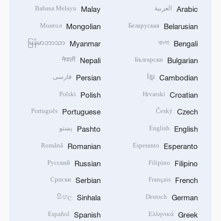
العربية
Bahasa Melayu
Malay
Arabic
Монгол
Беларуская
Mongolian
Belarusian
မြန်မာဘာသာ
বাংলা
Myanmar
Bengali
नेपाली
Български
Nepali
Bulgarian
ខ្មែរ
فارسی
Persian
Cambodian
Polski
Hrvatski
Polish
Croatian
Português
Český
Portuguese
Czech
English
پښتو
Pashto
English
Română
Esperanto
Romanian
Esperanto
Русский
Filipino
Russian
Filipino
Српски
Français
Serbian
French
සිංහල
Deutsch
Sinhala
German
Español
Ελληνικά
Spanish
Greek