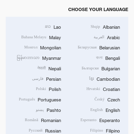
CHOOSE YOUR LANGUAGE
ລາວ
Shqip
Lao
Albanian
العربية
Bahasa Melayu
Malay
Arabic
Монгол
Беларуская
Mongolian
Belarusian
မြန်မာဘာသာ
বাংলা
Myanmar
Bengali
नेपाली
Български
Nepali
Bulgarian
ខ្មែរ
فارسی
Persian
Cambodian
Polski
Hrvatski
Polish
Croatian
Português
Český
Portuguese
Czech
English
پښتو
Pashto
English
Română
Esperanto
Romanian
Esperanto
Русский
Filipino
Russian
Filipino