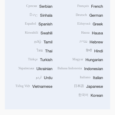
Српски
Français
Serbian
French
සිංහල
Deutsch
Sinhala
German
Español
Ελληνικά
Spanish
Greek
Kiswahili
Hausa
Swahili
Hausa
עברית
தமிழ்
Tamil
Hebrew
ไทย
हिन्दी
Thai
Hindi
Türkçe
Magyar
Turkish
Hungarian
Українська
Bahasa Indonesia
Ukrainian
Indonesian
Italiano
اردو
Urdu
Italian
Tiếng Việt
日本語
Vietnamese
Japanese
한국어
Korean