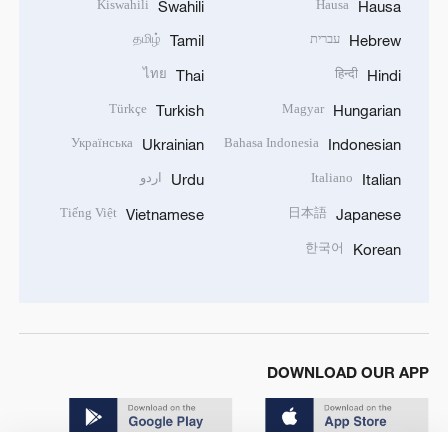
Kiswahili
Hausa
Swahili
Hausa
עברית
தமிழ்
Tamil
Hebrew
ไทย
हिन्दी
Thai
Hindi
Türkçe
Magyar
Turkish
Hungarian
Українська
Bahasa Indonesia
Ukrainian
Indonesian
Italiano
اردو
Urdu
Italian
Tiếng Việt
日本語
Vietnamese
Japanese
한국어
Korean
DOWNLOAD OUR APP