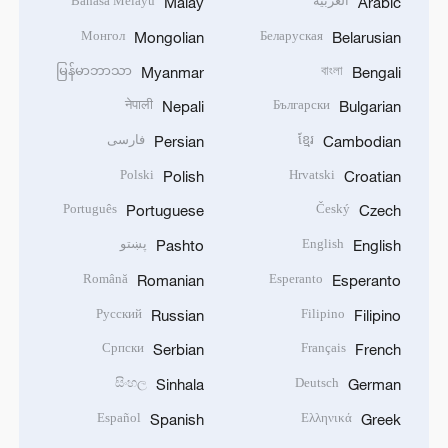
العربية
Bahasa Melayu
Malay
Arabic
Монгол
Беларуская
Mongolian
Belarusian
မြန်မာဘာသာ
বাংলা
Myanmar
Bengali
नेपाली
Български
Nepali
Bulgarian
ខ្មែរ
فارسی
Persian
Cambodian
Polski
Hrvatski
Polish
Croatian
Português
Český
Portuguese
Czech
English
پښتو
Pashto
English
Română
Esperanto
Romanian
Esperanto
Русский
Filipino
Russian
Filipino
Српски
Français
Serbian
French
සිංහල
Deutsch
Sinhala
German
Español
Ελληνικά
Spanish
Greek