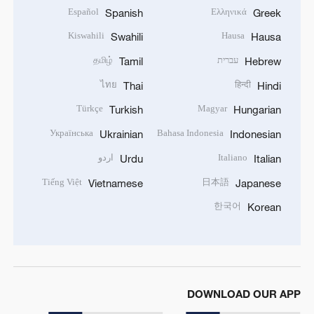
Español
Ελληνικά
Spanish
Greek
Kiswahili
Hausa
Swahili
Hausa
עברית
தமிழ்
Tamil
Hebrew
ไทย
हिन्दी
Thai
Hindi
Türkçe
Magyar
Turkish
Hungarian
Українська
Bahasa Indonesia
Ukrainian
Indonesian
Italiano
اردو
Urdu
Italian
Tiếng Việt
日本語
Vietnamese
Japanese
한국어
Korean
DOWNLOAD OUR APP