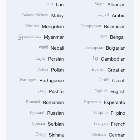
ລາວ
Shqip
Lao
Albanian
العربية
Bahasa Melayu
Malay
Arabic
Монгол
Беларуская
Mongolian
Belarusian
မြန်မာဘာသာ
বাংলা
Myanmar
Bengali
नेपाली
Български
Nepali
Bulgarian
ខ្មែរ
فارسی
Persian
Cambodian
Polski
Hrvatski
Polish
Croatian
Português
Český
Portuguese
Czech
English
پښتو
Pashto
English
Română
Esperanto
Romanian
Esperanto
Русский
Filipino
Russian
Filipino
Српски
Français
Serbian
French
සිංහල
Deutsch
Sinhala
German