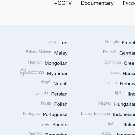
CCTV+
Documentary
Русс
ລາວ
Lao
Français
Frenc
Bahasa Melayu
Malay
Deutsch
Germa
Монгол
Mongolian
Ελληνικά
Gree
မြန်မာဘာသာ
Myanmar
Hausa
Haus
Hebre
עברית
Nepali
नेपाली
Hind
हिन्दी
Persian
فارسی
Polski
Polish
Magyar
Hungaria
Português
Portuguese
Bahasa Indonesia
Indonesia
Italia
Italiano
Pashto
پښتو
Română
Romanian
日本語
Japanes