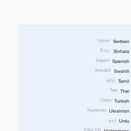
Српски
Serbian
සිංහල
Sinhala
Español
Spanish
Kiswahili
Swahili
தமிழ்
Tamil
ไทย
Thai
Türkçe
Turkish
Українська
Ukrainian
Urdu
اردو
Tiếng Việt
Vietnamese