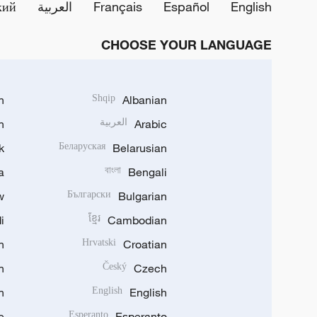
English
Español
Français
العربية
кий
CHOOSE YOUR LANGUAGE
h
Shqip
Albanian
Arabic
العربية
n
k
Беларуская
Belarusian
a
বাংলা
Bengali
w
Български
Bulgarian
i
ខ្មែរ
Cambodian
n
Hrvatski
Croatian
n
Český
Czech
n
English
English
e
Esperanto
Esperanto