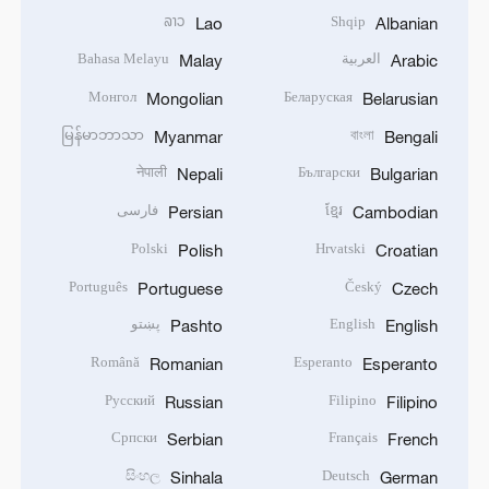
ລາວ
Shqip
Lao
Albanian
العربية
Bahasa Melayu
Malay
Arabic
Монгол
Беларуская
Mongolian
Belarusian
မြန်မာဘာသာ
বাংলা
Myanmar
Bengali
नेपाली
Български
Nepali
Bulgarian
ខ្មែរ
فارسی
Persian
Cambodian
Polski
Hrvatski
Polish
Croatian
Português
Český
Portuguese
Czech
English
پښتو
Pashto
English
Română
Esperanto
Romanian
Esperanto
Русский
Filipino
Russian
Filipino
Српски
Français
Serbian
French
සිංහල
Deutsch
Sinhala
German