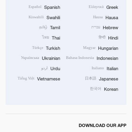
Español
Ελληνικά
Spanish
Greek
Kiswahili
Hausa
Swahili
Hausa
עברית
தமிழ்
Tamil
Hebrew
ไทย
हिन्दी
Thai
Hindi
Türkçe
Magyar
Turkish
Hungarian
Українська
Bahasa Indonesia
Ukrainian
Indonesian
Italiano
اردو
Urdu
Italian
Tiếng Việt
日本語
Vietnamese
Japanese
한국어
Korean
DOWNLOAD OUR APP