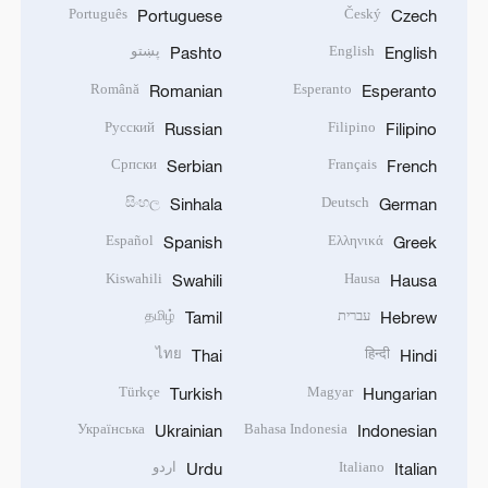
Português
Český
Portuguese
Czech
English
پښتو
Pashto
English
Română
Esperanto
Romanian
Esperanto
Русский
Filipino
Russian
Filipino
Српски
Français
Serbian
French
සිංහල
Deutsch
Sinhala
German
Español
Ελληνικά
Spanish
Greek
Kiswahili
Hausa
Swahili
Hausa
עברית
தமிழ்
Tamil
Hebrew
ไทย
हिन्दी
Thai
Hindi
Türkçe
Magyar
Turkish
Hungarian
Українська
Bahasa Indonesia
Ukrainian
Indonesian
Italiano
اردو
Urdu
Italian