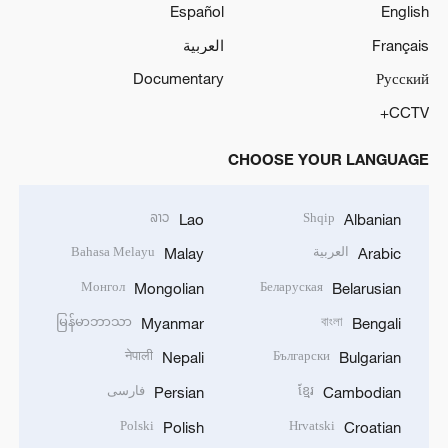
Español
English
Français
العربية
Documentary
Русский
CCTV+
CHOOSE YOUR LANGUAGE
ລາວ
Shqip
Lao
Albanian
العربية
Bahasa Melayu
Malay
Arabic
Монгол
Беларуская
Mongolian
Belarusian
မြန်မာဘာသာ
বাংলা
Myanmar
Bengali
नेपाली
Български
Nepali
Bulgarian
ខ្មែរ
فارسی
Persian
Cambodian
Polski
Hrvatski
Polish
Croatian