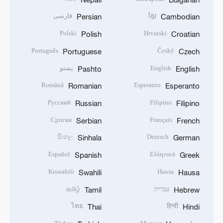
ខ្មែរ
فارسی
Persian
Cambodian
Polski
Hrvatski
Polish
Croatian
Português
Český
Portuguese
Czech
English
پښتو
Pashto
English
Română
Esperanto
Romanian
Esperanto
Русский
Filipino
Russian
Filipino
Српски
Français
Serbian
French
සිංහල
Deutsch
Sinhala
German
Español
Ελληνικά
Spanish
Greek
Kiswahili
Hausa
Swahili
Hausa
עברית
தமிழ்
Tamil
Hebrew
ไทย
हिन्दी
Thai
Hindi