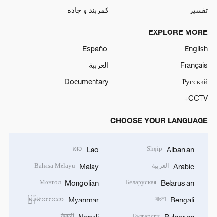
تفسیر
کمربند و جاده
EXPLORE MORE
Español
English
Français
العربية
Documentary
Русский
CCTV+
CHOOSE YOUR LANGUAGE
ລາວ
Shqip
Lao
Albanian
العربية
Bahasa Melayu
Malay
Arabic
Монгол
Беларуская
Mongolian
Belarusian
မြန်မာဘာသာ
বাংলা
Myanmar
Bengali
नेपाली
Български
Nepali
Bulgarian