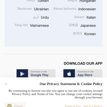
Türkçe
Magyar
Turkish
Hungarian
Українська
Bahasa Indonesia
Ukrainian
Indonesian
Italiano
اردو
Urdu
Italian
Tiếng Việt
日本語
Vietnamese
Japanese
한국어
Korean
DOWNLOAD OUR APP
Our Privacy Statement & Cookie Policy
By continuing to browse our site you agree to our use of cookies, revised
Privacy Policy and Terms of Use. You can change your cookie settings
through your browser.
© China Radio International.CRI. All Rights Reserved. 16A
Shijingshan Road, Beijing, China. 100040
I agree
Terms of Use
Privacy Policy