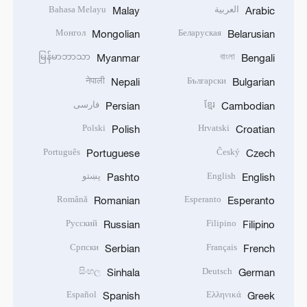
العربية
Bahasa Melayu
Malay
Arabic
Монгол
Беларуская
Mongolian
Belarusian
မြန်မာဘာသာ
বাংলা
Myanmar
Bengali
नेपाली
Български
Nepali
Bulgarian
ខ្មែរ
فارسی
Persian
Cambodian
Polski
Hrvatski
Polish
Croatian
Português
Český
Portuguese
Czech
English
پښتو
Pashto
English
Română
Esperanto
Romanian
Esperanto
Русский
Filipino
Russian
Filipino
Српски
Français
Serbian
French
සිංහල
Deutsch
Sinhala
German
Español
Ελληνικά
Spanish
Greek