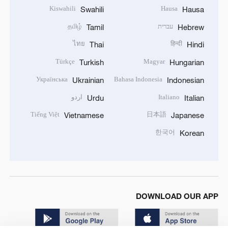
Kiswahili
Hausa
Swahili
Hausa
עברית
தமிழ்
Tamil
Hebrew
ไทย
हिन्दी
Thai
Hindi
Türkçe
Magyar
Turkish
Hungarian
Українська
Bahasa Indonesia
Ukrainian
Indonesian
Italiano
اردو
Urdu
Italian
Tiếng Việt
日本語
Vietnamese
Japanese
한국어
Korean
DOWNLOAD OUR APP