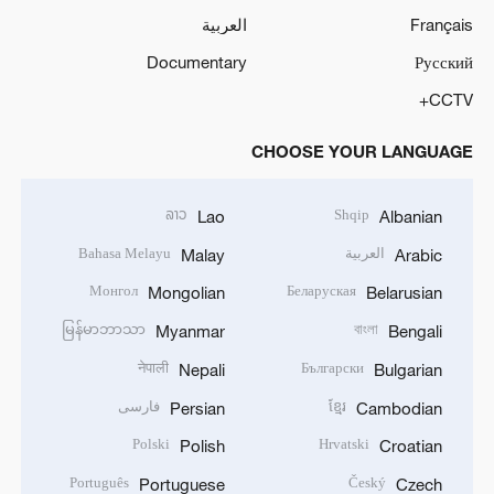
Français
العربية
Documentary
Русский
CCTV+
CHOOSE YOUR LANGUAGE
ລາວ
Shqip
Lao
Albanian
العربية
Bahasa Melayu
Malay
Arabic
Монгол
Беларуская
Mongolian
Belarusian
မြန်မာဘာသာ
বাংলা
Myanmar
Bengali
नेपाली
Български
Nepali
Bulgarian
ខ្មែរ
فارسی
Persian
Cambodian
Polski
Hrvatski
Polish
Croatian
Português
Český
Portuguese
Czech