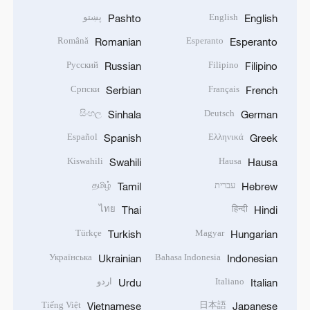
English
پښتو
Pashto
English
Română
Esperanto
Romanian
Esperanto
Русский
Filipino
Russian
Filipino
Српски
Français
Serbian
French
සිංහල
Deutsch
Sinhala
German
Español
Ελληνικά
Spanish
Greek
Kiswahili
Hausa
Swahili
Hausa
עברית
தமிழ்
Tamil
Hebrew
ไทย
हिन्दी
Thai
Hindi
Türkçe
Magyar
Turkish
Hungarian
Українська
Bahasa Indonesia
Ukrainian
Indonesian
Italiano
اردو
Urdu
Italian
Tiếng Việt
日本語
Vietnamese
Japanese