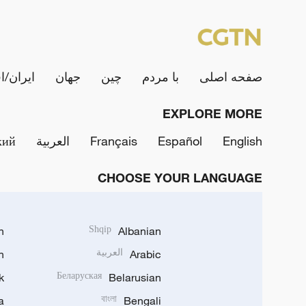
صفحه اصلی
با مردم
چین
جهان
ایران/ا
EXPLORE MORE
English
Español
Français
العربية
кий
CHOOSE YOUR LANGUAGE
h
Shqip
Albanian
Arabic
العربية
n
k
Беларуская
Belarusian
a
বাংলা
Bengali