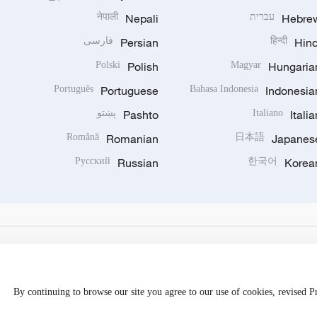
Hebre
עברית
Nepali
नेपाली
Hind
हिन्दी
Persian
فارسی
Polski
Polish
Magyar
Hungaria
Português
Portuguese
Bahasa Indonesia
Indonesia
Italia
Italiano
Pashto
پښتو
Română
Romanian
日本語
Japanes
Русский
Russian
한국어
Korea
By continuing to browse our site you agree to our use of cookies, revised 