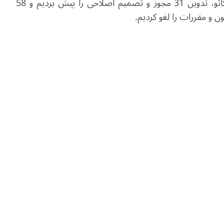
های‌نان و منطقه خلیج بزرگ گوانگدونگ-هنگ کنگ-ماکائو، تدوین 31 مجوز و تصمیم اصلاحی را پیش بردیم و 58