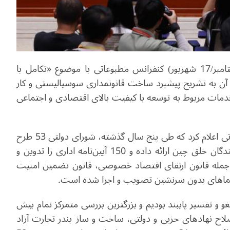
​دفتر مطبوعاتی شورای دولتی چین روز دوشنبه (8 سپتامبر/17 شهریور) کنفرانس مطبوعاتی با موضوع «تکامل با
در آن به تشریح پیشبرد ساخت قانونمداری سوسیالیستی و کار
خدمات مربوط به توسعه با کیفیت بالای اقتصادی و اجتماعی
هه رونگ، وزیر دادگستری چین در این کنفرانس مطبوعاتی اعلام کرد که طی پنج سال گذشته، شورای دولتی 53 طرح
قانونی را برای بررسی به کمیته دائمی مجلس ملی نمایندگان خلق چین ارائه داده و 150 آیین‌نامه اداری را تدوین و
 جمله قانون ارتقای اقتصاد خصوصی، قانون تضمین امنیت
پیماهای بدون سرنشین تصویب و اجرا شده است.
لغو و تفسیر پایبند بودیم و بزرگترین بررسی متمرکز تمام بیش
 بر اصلاح نهادهای حزبی و دولتی، ساخت و ساز بندر تجارت آزاد