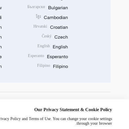
w
Български
Bulgarian
i
ខ្មែរ
Cambodian
n
Hrvatski
Croatian
n
Český
Czech
n
English
English
e
Esperanto
Esperanto
n
Filipino
Filipino
DOWNLOAD OUR APP
Our Privacy Statement & Cookie Policy
Privacy Policy and Terms of Use. You can change your cookie settings
through your browser.