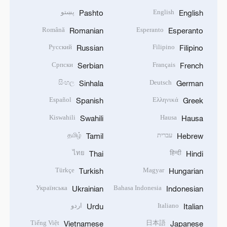
English
پښتو
Pashto
English
Română
Esperanto
Romanian
Esperanto
Русский
Filipino
Russian
Filipino
Српски
Français
Serbian
French
සිංහල
Deutsch
Sinhala
German
Español
Ελληνικά
Spanish
Greek
Kiswahili
Hausa
Swahili
Hausa
עברית
தமிழ்
Tamil
Hebrew
ไทย
हिन्दी
Thai
Hindi
Türkçe
Magyar
Turkish
Hungarian
Українська
Bahasa Indonesia
Ukrainian
Indonesian
Italiano
اردو
Urdu
Italian
Tiếng Việt
日本語
Vietnamese
Japanese