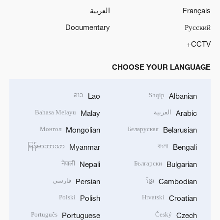
Français
العربية
Documentary
Русский
CCTV+
CHOOSE YOUR LANGUAGE
ລາວ
Shqip
Lao
Albanian
العربية
Bahasa Melayu
Malay
Arabic
Монгол
Беларуская
Mongolian
Belarusian
မြန်မာဘာသာ
বাংলা
Myanmar
Bengali
नेपाली
Български
Nepali
Bulgarian
ខ្មែរ
فارسی
Persian
Cambodian
Polski
Hrvatski
Polish
Croatian
Português
Český
Portuguese
Czech