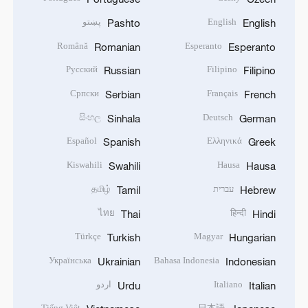
English
پښتو
Pashto
English
Română
Esperanto
Romanian
Esperanto
Русский
Filipino
Russian
Filipino
Српски
Français
Serbian
French
සිංහල
Deutsch
Sinhala
German
Español
Ελληνικά
Spanish
Greek
Kiswahili
Hausa
Swahili
Hausa
עברית
தமிழ்
Tamil
Hebrew
ไทย
हिन्दी
Thai
Hindi
Türkçe
Magyar
Turkish
Hungarian
Українська
Bahasa Indonesia
Ukrainian
Indonesian
Italiano
اردو
Urdu
Italian
Tiếng Việt
日本語