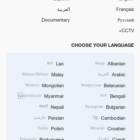
Français
العربية
Documentary
Русский
CCTV+
CHOOSE YOUR LANGUAGE
ລາວ
Shqip
Lao
Albanian
العربية
Bahasa Melayu
Malay
Arabic
Монгол
Беларуская
Mongolian
Belarusian
မြန်မာဘာသာ
বাংলা
Myanmar
Bengali
नेपाली
Български
Nepali
Bulgarian
ខ្មែរ
فارسی
Persian
Cambodian
Polski
Hrvatski
Polish
Croatian
Português
Český
Portuguese
Czech