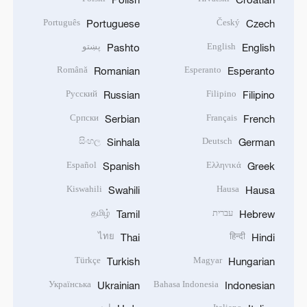
Português
Český
Portuguese
Czech
English
پښتو
Pashto
English
Română
Esperanto
Romanian
Esperanto
Русский
Filipino
Russian
Filipino
Српски
Français
Serbian
French
සිංහල
Deutsch
Sinhala
German
Español
Ελληνικά
Spanish
Greek
Kiswahili
Hausa
Swahili
Hausa
עברית
தமிழ்
Tamil
Hebrew
ไทย
हिन्दी
Thai
Hindi
Türkçe
Magyar
Turkish
Hungarian
Українська
Bahasa Indonesia
Ukrainian
Indonesian