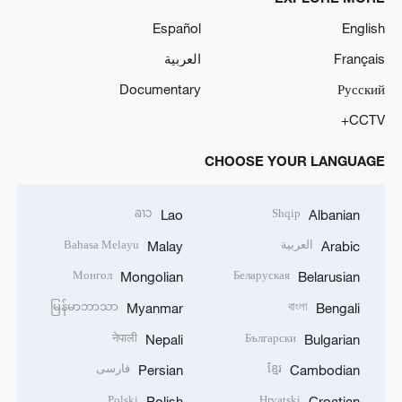
Español
English
Français
العربية
Documentary
Русский
CCTV+
CHOOSE YOUR LANGUAGE
ລາວ
Shqip
Lao
Albanian
العربية
Bahasa Melayu
Malay
Arabic
Монгол
Беларуская
Mongolian
Belarusian
မြန်မာဘာသာ
বাংলা
Myanmar
Bengali
नेपाली
Български
Nepali
Bulgarian
ខ្មែរ
فارسی
Persian
Cambodian
Polski
Hrvatski
Polish
Croatian