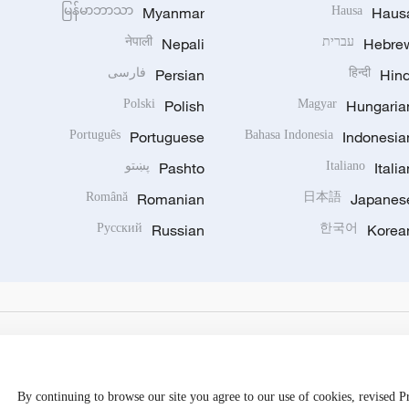
မြန်မာဘာသာ
Myanmar
Hausa
Haus
Hebre
עברית
Nepali
नेपाली
Hind
हिन्दी
Persian
فارسی
Polski
Polish
Magyar
Hungaria
Português
Portuguese
Bahasa Indonesia
Indonesia
Italia
Italiano
Pashto
پښتو
Română
Romanian
日本語
Japanes
Русский
Russian
한국어
Korea
By continuing to browse our site you agree to our use of cookies, revised 