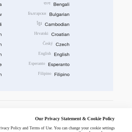
a
বাংলা
Bengali
w
Български
Bulgarian
i
ខ្មែរ
Cambodian
n
Hrvatski
Croatian
n
Český
Czech
n
English
English
e
Esperanto
Esperanto
n
Filipino
Filipino
DOWNLOAD OUR APP
Our Privacy Statement & Cookie Policy
Privacy Policy and Terms of Use. You can change your cookie settings