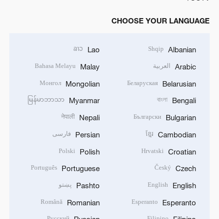
CHOOSE YOUR LANGUAGE
ລາວ
Shqip
Lao
Albanian
العربية
Bahasa Melayu
Malay
Arabic
Монгол
Беларуская
Mongolian
Belarusian
မြန်မာဘာသာ
বাংলা
Myanmar
Bengali
नेपाली
Български
Nepali
Bulgarian
ខ្មែរ
فارسی
Persian
Cambodian
Polski
Hrvatski
Polish
Croatian
Português
Český
Portuguese
Czech
English
پښتو
Pashto
English
Română
Esperanto
Romanian
Esperanto
Русский
Filipino