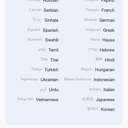
Russian
Filipino
Српски
Français
Serbian
French
සිංහල
Deutsch
Sinhala
German
Español
Ελληνικά
Spanish
Greek
Kiswahili
Hausa
Swahili
Hausa
עברית
தமிழ்
Tamil
Hebrew
ไทย
हिन्दी
Thai
Hindi
Türkçe
Magyar
Turkish
Hungarian
Українська
Bahasa Indonesia
Ukrainian
Indonesian
Italiano
اردو
Urdu
Italian
Tiếng Việt
日本語
Vietnamese
Japanese
한국어
Korean