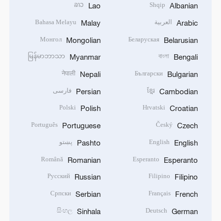
ລາວ
Shqip
Lao
Albanian
العربية
Bahasa Melayu
Malay
Arabic
Монгол
Беларуская
Mongolian
Belarusian
မြန်မာဘာသာ
বাংলা
Myanmar
Bengali
नेपाली
Български
Nepali
Bulgarian
ខ្មែរ
فارسی
Persian
Cambodian
Polski
Hrvatski
Polish
Croatian
Português
Český
Portuguese
Czech
English
پښتو
Pashto
English
Română
Esperanto
Romanian
Esperanto
Русский
Filipino
Russian
Filipino
Српски
Français
Serbian
French
සිංහල
Deutsch
Sinhala
German