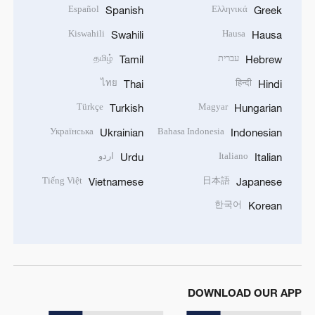
Español
Ελληνικά
Spanish
Greek
Kiswahili
Hausa
Swahili
Hausa
עברית
தமிழ்
Tamil
Hebrew
ไทย
हिन्दी
Thai
Hindi
Türkçe
Magyar
Turkish
Hungarian
Українська
Bahasa Indonesia
Ukrainian
Indonesian
Italiano
اردو
Urdu
Italian
Tiếng Việt
日本語
Vietnamese
Japanese
한국어
Korean
DOWNLOAD OUR APP