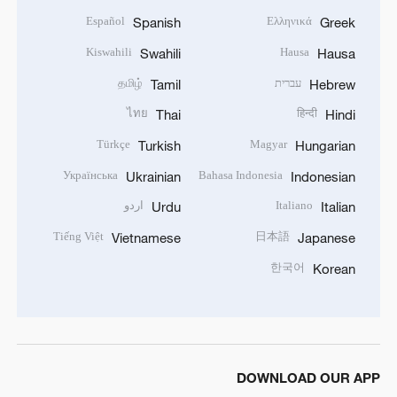
Español
Ελληνικά
Spanish
Greek
Kiswahili
Hausa
Swahili
Hausa
עברית
தமிழ்
Tamil
Hebrew
ไทย
हिन्दी
Thai
Hindi
Türkçe
Magyar
Turkish
Hungarian
Українська
Bahasa Indonesia
Ukrainian
Indonesian
Italiano
اردو
Urdu
Italian
Tiếng Việt
日本語
Vietnamese
Japanese
한국어
Korean
DOWNLOAD OUR APP