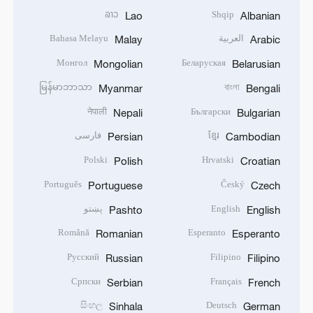
ລາວ
Shqip
Lao
Albanian
العربية
Bahasa Melayu
Malay
Arabic
Монгол
Беларуская
Mongolian
Belarusian
မြန်မာဘာသာ
বাংলা
Myanmar
Bengali
नेपाली
Български
Nepali
Bulgarian
ខ្មែរ
فارسی
Persian
Cambodian
Polski
Hrvatski
Polish
Croatian
Português
Český
Portuguese
Czech
English
پښتو
Pashto
English
Română
Esperanto
Romanian
Esperanto
Русский
Filipino
Russian
Filipino
Српски
Français
Serbian
French
සිංහල
Deutsch
Sinhala
German