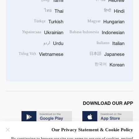
ไทย
हिन्दी
Thai
Hindi
Türkçe
Magyar
Turkish
Hungarian
Українська
Bahasa Indonesia
Ukrainian
Indonesian
Italiano
اردو
Urdu
Italian
Tiếng Việt
日本語
Vietnamese
Japanese
한국어
Korean
DOWNLOAD OUR APP
Our Privacy Statement & Cookie Policy
By continuing to browse our site you agree to our use of cookies, revised