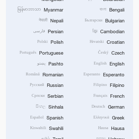
မြန်မာဘာသာ
বাংলা
Myanmar
Bengali
नेपाली
Български
Nepali
Bulgarian
ខ្មែរ
فارسی
Persian
Cambodian
Polski
Hrvatski
Polish
Croatian
Português
Český
Portuguese
Czech
English
پښتو
Pashto
English
Română
Esperanto
Romanian
Esperanto
Русский
Filipino
Russian
Filipino
Српски
Français
Serbian
French
සිංහල
Deutsch
Sinhala
German
Español
Ελληνικά
Spanish
Greek
Kiswahili
Hausa
Swahili
Hausa
עברית
தமிழ்
Tamil
Hebrew