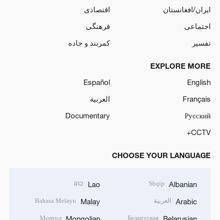
ایران/افغانستان
اقتصادی
اجتماعی
فرهنگی
تفسیر
کمربند و جاده
EXPLORE MORE
Español
English
Français
العربية
Documentary
Русский
CCTV+
CHOOSE YOUR LANGUAGE
ລາວ
Shqip
Lao
Albanian
العربية
Bahasa Melayu
Malay
Arabic
Монгол
Беларуская
Mongolian
Belarusian