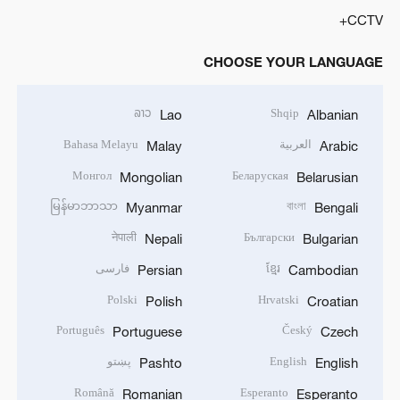
CCTV+
CHOOSE YOUR LANGUAGE
ລາວ
Shqip
Lao
Albanian
العربية
Bahasa Melayu
Malay
Arabic
Монгол
Беларуская
Mongolian
Belarusian
မြန်မာဘာသာ
বাংলা
Myanmar
Bengali
नेपाली
Български
Nepali
Bulgarian
ខ្មែរ
فارسی
Persian
Cambodian
Polski
Hrvatski
Polish
Croatian
Português
Český
Portuguese
Czech
English
پښتو
Pashto
English
Română
Esperanto
Romanian
Esperanto