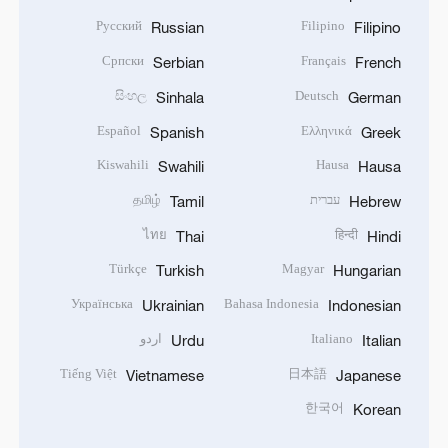
Русский
Filipino
Russian
Filipino
Српски
Français
Serbian
French
සිංහල
Deutsch
Sinhala
German
Español
Ελληνικά
Spanish
Greek
Kiswahili
Hausa
Swahili
Hausa
עברית
தமிழ்
Tamil
Hebrew
ไทย
हिन्दी
Thai
Hindi
Türkçe
Magyar
Turkish
Hungarian
Українська
Bahasa Indonesia
Ukrainian
Indonesian
Italiano
اردو
Urdu
Italian
Tiếng Việt
日本語
Vietnamese
Japanese
한국어
Korean