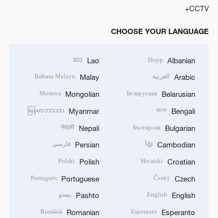
CCTV+
CHOOSE YOUR LANGUAGE
ລາວ
Shqip
Lao
Albanian
العربية
Bahasa Melayu
Malay
Arabic
Монгол
Беларуская
Mongolian
Belarusian
မြန်မာဘာသာ
বাংলা
Myanmar
Bengali
नेपाली
Български
Nepali
Bulgarian
ខ្មែរ
فارسی
Persian
Cambodian
Polski
Hrvatski
Polish
Croatian
Português
Český
Portuguese
Czech
English
پښتو
Pashto
English
Română
Esperanto
Romanian
Esperanto