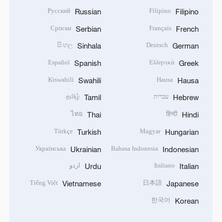
Русский
Filipino
Russian
Filipino
Српски
Français
Serbian
French
සිංහල
Deutsch
Sinhala
German
Español
Ελληνικά
Spanish
Greek
Kiswahili
Hausa
Swahili
Hausa
עברית
தமிழ்
Tamil
Hebrew
ไทย
हिन्दी
Thai
Hindi
Türkçe
Magyar
Turkish
Hungarian
Українська
Bahasa Indonesia
Ukrainian
Indonesian
Italiano
اردو
Urdu
Italian
Tiếng Việt
日本語
Vietnamese
Japanese
한국어
Korean