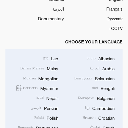
Français
العربية
Documentary
Русский
CCTV+
CHOOSE YOUR LANGUAGE
ລາວ
Shqip
Lao
Albanian
العربية
Bahasa Melayu
Malay
Arabic
Монгол
Беларуская
Mongolian
Belarusian
မြန်မာဘာသာ
বাংলা
Myanmar
Bengali
नेपाली
Български
Nepali
Bulgarian
ខ្មែរ
فارسی
Persian
Cambodian
Polski
Hrvatski
Polish
Croatian
Português
Český