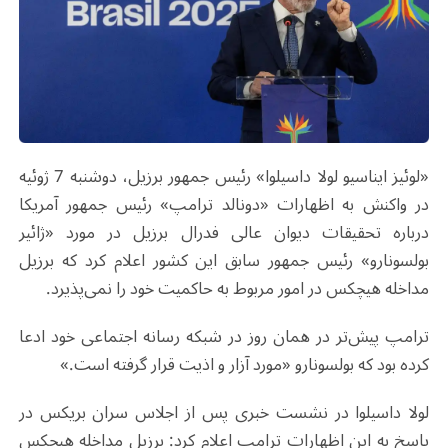
«لوئیز ایناسیو لولا داسیلوا» رئیس‌ جمهور برزیل، دوشنبه 7 ژوئیه
در واکنش به اظهارات «دونالد ترامپ» رئیس ‌جمهور آمریکا
درباره تحقیقات دیوان عالی فدرال برزیل در مورد «ژائیر
بولسونارو» رئیس‌ جمهور سابق این کشور اعلام کرد که برزیل
مداخله هیچکس در امور مربوط به حاکمیت خود را نمی‌پذیرد
.
ترامپ پیش‌تر در همان روز در شبکه‌ رسانه اجتماعی خود ادعا
کرده بود که بولسونارو «مورد آزار و اذیت قرار گرفته است.»
لولا داسیلوا در نشست خبری پس از اجلاس سران بریکس در
پاسخ به این اظهارات ترامپ اعلام کرد: برزیل مداخله هیچکس