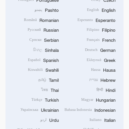
Portuguese
Czech
English
پښتو
Pashto
English
Română
Esperanto
Romanian
Esperanto
Русский
Filipino
Russian
Filipino
Српски
Français
Serbian
French
සිංහල
Deutsch
Sinhala
German
Español
Ελληνικά
Spanish
Greek
Kiswahili
Hausa
Swahili
Hausa
עברית
தமிழ்
Tamil
Hebrew
ไทย
हिन्दी
Thai
Hindi
Türkçe
Magyar
Turkish
Hungarian
Українська
Bahasa Indonesia
Ukrainian
Indonesian
Italiano
اردو
Urdu
Italian