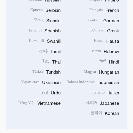
Српски
Français
Serbian
French
සිංහල
Deutsch
Sinhala
German
Español
Ελληνικά
Spanish
Greek
Kiswahili
Hausa
Swahili
Hausa
עברית
தமிழ்
Tamil
Hebrew
ไทย
हिन्दी
Thai
Hindi
Türkçe
Magyar
Turkish
Hungarian
Українська
Bahasa Indonesia
Ukrainian
Indonesian
Italiano
اردو
Urdu
Italian
Tiếng Việt
日本語
Vietnamese
Japanese
한국어
Korean