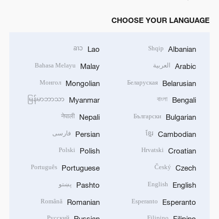
CHOOSE YOUR LANGUAGE
ລາວ
Shqip
Lao
Albanian
العربية
Bahasa Melayu
Malay
Arabic
Монгол
Беларуская
Mongolian
Belarusian
မြန်မာဘာသာ
বাংলা
Myanmar
Bengali
नेपाली
Български
Nepali
Bulgarian
ខ្មែរ
فارسی
Persian
Cambodian
Polski
Hrvatski
Polish
Croatian
Português
Český
Portuguese
Czech
English
پښتو
Pashto
English
Română
Esperanto
Romanian
Esperanto
Русский
Filipino
Russian
Filipino