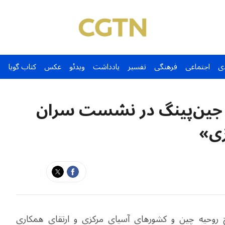
ی
اجتماعی
فرهنگی
تفسیر
یادداشت
ویدئو
عکس
کتاب گویا
 جین‌پینگ در نشست سران
زی»
 روحیه چین و کشورهای آسیای مرکزی و ارتقای همکاری