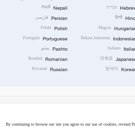
Hebre
עברית
Nepali
नेपाली
Hind
हिन्दी
Persian
فارسی
Polski
Polish
Magyar
Hungaria
Português
Portuguese
Bahasa Indonesia
Indonesia
Italia
Italiano
Pashto
پښتو
Română
Romanian
日本語
Japanes
Русский
Russian
한국어
Korea
By continuing to browse our site you agree to our use of cookies, revised 