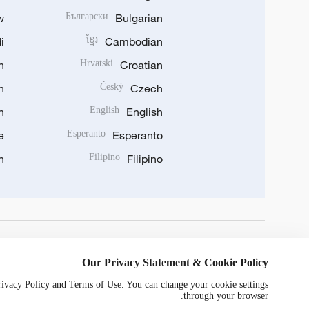
w
Български
Bulgarian
i
ខ្មែរ
Cambodian
n
Hrvatski
Croatian
n
Český
Czech
n
English
English
e
Esperanto
Esperanto
n
Filipino
Filipino
DOWNLOAD OUR APP
Our Privacy Statement & Cookie Policy
Privacy Policy and Terms of Use. You can change your cookie settings
through your browser.