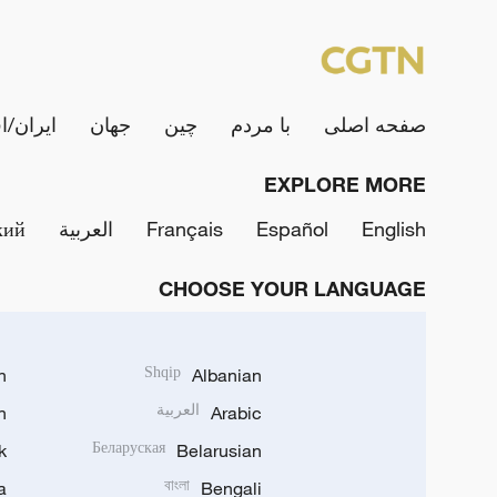
صفحه اصلی
با مردم
چین
جهان
ایران/ا
EXPLORE MORE
English
Español
Français
العربية
кий
CHOOSE YOUR LANGUAGE
h
Shqip
Albanian
Arabic
العربية
n
k
Беларуская
Belarusian
a
বাংলা
Bengali