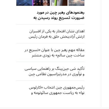
رهنمودهای رهبر چین در مورد
ضرورت تسریع روند رسیدن به
خودکفایی در زمینه علم و فناوری
اهدای نشان افتخار به یکی از افسران
ارتش آزادیبخش خلق به فرمان رئیس
کمیته مرکزی نظامی چین
مقاله مهم رهبر چین با عنوان «تسریع در
ساخت چین سالم» به زودی منتشر
می‌شود
تأکید شی جین‌پینگ بر راهنمایی سیاسی
و نوآوری در مدرنیزاسیون نظامی چین
رئیس‌جمهوری چین انتخاب «کارلوس
نوا» به ریاست جمهوری سائوتومه و
پرنسیپ را تبریک گفت