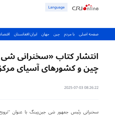
Language
صفحه اصلی
با مردم
چین
جهان
ایران/افغانستان
اقتصاد
انتشار کتاب «سخنرانی شی
چین و کشورهای آسیای مرک
08:26:22 2025-07-03
سخنرانی رئیس جمهور شی جین‌پینگ با عنوان "ترویج