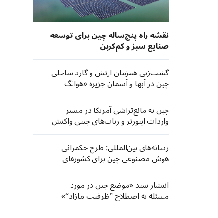
نقشه راه پنج‌ساله چین برای توسعه
صنایع سبز و کم‌کربن
گشت‌زنی‌ همزمان ارتش و گارد ساحلی
چین در آبها و آسمان جزیره «هوانگ‌
یان»
چین به مانع‌تراشی آمریکا در مسیر
واردات اینورتر و ربات‌های چینی واکنش
نشان داد
رسانه‌های بین‌المللی: طرح حکمرانی
هوش مصنوعی چین برای کشورهای
جنوب جهانی فرصت‌های تازه‌ به ارمغان
می‌آورد
انتشار سند «موضع چین در مورد
مسئله به اصطلاح ”ظرفیت مازاد“»