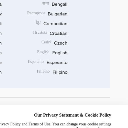
a
বাংলা
Bengali
w
Български
Bulgarian
i
ខ្មែរ
Cambodian
n
Hrvatski
Croatian
n
Český
Czech
n
English
English
e
Esperanto
Esperanto
n
Filipino
Filipino
DOWNLOAD OUR APP
Our Privacy Statement & Cookie Policy
Privacy Policy and Terms of Use. You can change your cookie settings