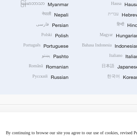
မြန်မာဘာသာ
Myanmar
Hausa
Haus
Hebre
עברית
Nepali
नेपाली
Hind
हिन्दी
Persian
فارسی
Polski
Polish
Magyar
Hungaria
Português
Portuguese
Bahasa Indonesia
Indonesia
Italia
Italiano
Pashto
پښتو
Română
Romanian
日本語
Japanes
Русский
Russian
한국어
Korea
By continuing to browse our site you agree to our use of cookies, revised 