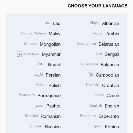
CHOOSE YOUR LANGUAGE
ລາວ
Shqip
Lao
Albanian
العربية
Bahasa Melayu
Malay
Arabic
Монгол
Беларуская
Mongolian
Belarusian
မြန်မာဘာသာ
বাংলা
Myanmar
Bengali
नेपाली
Български
Nepali
Bulgarian
ខ្មែរ
فارسی
Persian
Cambodian
Polski
Hrvatski
Polish
Croatian
Português
Český
Portuguese
Czech
English
پښتو
Pashto
English
Română
Esperanto
Romanian
Esperanto
Русский
Filipino
Russian
Filipino