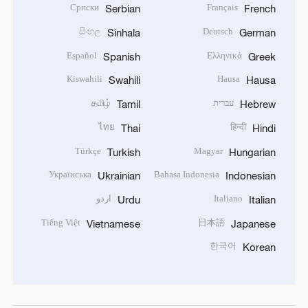
Српски
Français
Serbian
French
සිංහල
Deutsch
Sinhala
German
Español
Ελληνικά
Spanish
Greek
Kiswahili
Hausa
Swahili
Hausa
עברית
தமிழ்
Tamil
Hebrew
ไทย
हिन्दी
Thai
Hindi
Türkçe
Magyar
Turkish
Hungarian
Українська
Bahasa Indonesia
Ukrainian
Indonesian
Italiano
اردو
Urdu
Italian
Tiếng Việt
日本語
Vietnamese
Japanese
한국어
Korean