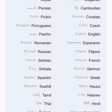
ខ្មែរ
فارسی
Persian
Cambodian
Polski
Hrvatski
Polish
Croatian
Português
Český
Portuguese
Czech
English
پښتو
Pashto
English
Română
Esperanto
Romanian
Esperanto
Русский
Filipino
Russian
Filipino
Српски
Français
Serbian
French
සිංහල
Deutsch
Sinhala
German
Español
Ελληνικά
Spanish
Greek
Kiswahili
Hausa
Swahili
Hausa
עברית
தமிழ்
Tamil
Hebrew
ไทย
हिन्दी
Thai
Hindi
Türkçe
Magyar