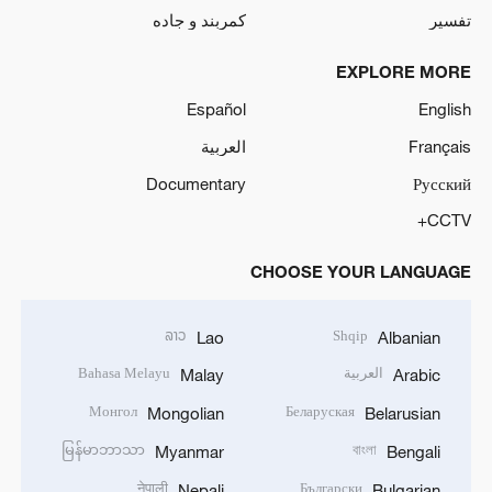
تفسیر
کمربند و جاده
EXPLORE MORE
Español
English
Français
العربية
Documentary
Русский
CCTV+
CHOOSE YOUR LANGUAGE
ລາວ
Shqip
Lao
Albanian
العربية
Bahasa Melayu
Malay
Arabic
Монгол
Беларуская
Mongolian
Belarusian
မြန်မာဘာသာ
বাংলা
Myanmar
Bengali
नेपाली
Български
Nepali
Bulgarian