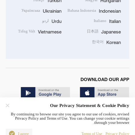
Turkish
Hungarian
Українська
Bahasa Indonesia
Ukrainian
Indonesian
Italiano
اردو
Urdu
Italian
Tiếng Việt
日本語
Vietnamese
Japanese
한국어
Korean
DOWNLOAD OUR APP
Our Privacy Statement & Cookie Policy
By continuing to browse our site you agree to our use of cookies, revised
Privacy Policy and Terms of Use. You can change your cookie settings
through your browser.
© China Radio International.CRI. All Rights Reserved. 16A
Shijingshan Road, Beijing, China. 100040
I agree
Terms of Use
Privacy Policy