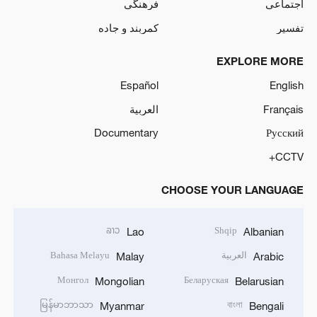
اجتماعی
فرهنگی
تفسیر
کمربند و جاده
EXPLORE MORE
Español
English
Français
العربية
Documentary
Русский
CCTV+
CHOOSE YOUR LANGUAGE
ລາວ
Shqip
Lao
Albanian
العربية
Bahasa Melayu
Malay
Arabic
Монгол
Беларуская
Mongolian
Belarusian
မြန်မာဘာသာ
বাংলা
Myanmar
Bengali