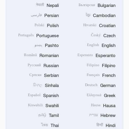
नेपाली
Български
Nepali
Bulgarian
ខ្មែរ
فارسی
Persian
Cambodian
Polski
Hrvatski
Polish
Croatian
Português
Český
Portuguese
Czech
English
پښتو
Pashto
English
Română
Esperanto
Romanian
Esperanto
Русский
Filipino
Russian
Filipino
Српски
Français
Serbian
French
සිංහල
Deutsch
Sinhala
German
Español
Ελληνικά
Spanish
Greek
Kiswahili
Hausa
Swahili
Hausa
עברית
தமிழ்
Tamil
Hebrew
ไทย
हिन्दी
Thai
Hindi