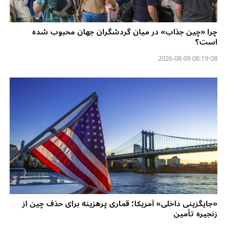
چرا «چین جذاب» در میان گردشگران جهان محبوب شده
است؟
08:19:08 2026-08-09
«جایگزینی داخلی» آمریکا؛ قماری پرهزینه برای حذف چین از
زنجیره تأمین