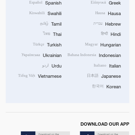
Español
Ελληνικά
Spanish
Greek
Kiswahili
Hausa
Swahili
Hausa
עברית
தமிழ்
Tamil
Hebrew
ไทย
हिन्दी
Thai
Hindi
Türkçe
Magyar
Turkish
Hungarian
Українська
Bahasa Indonesia
Ukrainian
Indonesian
Italiano
اردو
Urdu
Italian
Tiếng Việt
日本語
Vietnamese
Japanese
한국어
Korean
DOWNLOAD OUR APP