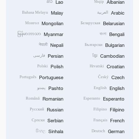
ລາວ
Shqip
Lao
Albanian
العربية
Bahasa Melayu
Malay
Arabic
Монгол
Беларуская
Mongolian
Belarusian
မြန်မာဘာသာ
বাংলা
Myanmar
Bengali
नेपाली
Български
Nepali
Bulgarian
ខ្មែរ
فارسی
Persian
Cambodian
Polski
Hrvatski
Polish
Croatian
Português
Český
Portuguese
Czech
English
پښتو
Pashto
English
Română
Esperanto
Romanian
Esperanto
Русский
Filipino
Russian
Filipino
Српски
Français
Serbian
French
සිංහල
Deutsch
Sinhala
German