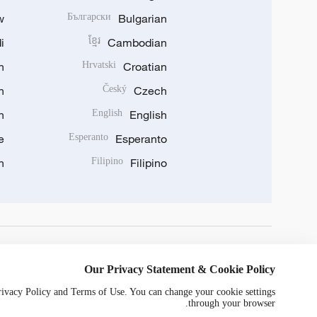
w
Български
Bulgarian
i
ខ្មែរ
Cambodian
n
Hrvatski
Croatian
n
Český
Czech
n
English
English
e
Esperanto
Esperanto
n
Filipino
Filipino
DOWNLOAD OUR APP
Our Privacy Statement & Cookie Policy
Privacy Policy and Terms of Use. You can change your cookie settings
through your browser.