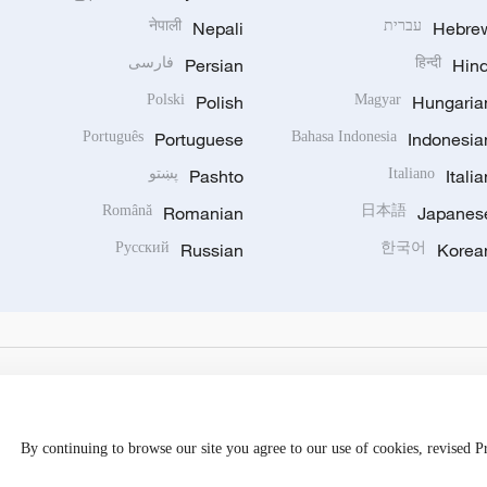
Hebre
עברית
Nepali
नेपाली
Hind
हिन्दी
Persian
فارسی
Polski
Polish
Magyar
Hungaria
Português
Portuguese
Bahasa Indonesia
Indonesia
Italia
Italiano
Pashto
پښتو
Română
Romanian
日本語
Japanes
Русский
Russian
한국어
Korea
By continuing to browse our site you agree to our use of cookies, revised 