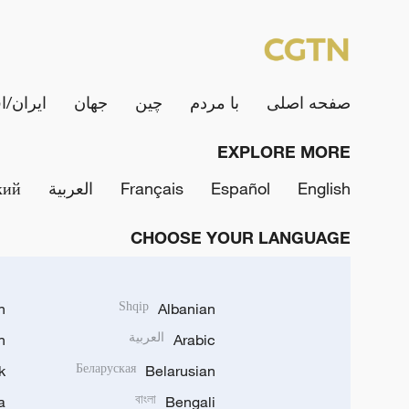
صفحه اصلی
با مردم
چین
جهان
ایران/ا
EXPLORE MORE
English
Español
Français
العربية
кий
CHOOSE YOUR LANGUAGE
h
Shqip
Albanian
Arabic
العربية
n
k
Беларуская
Belarusian
a
বাংলা
Bengali