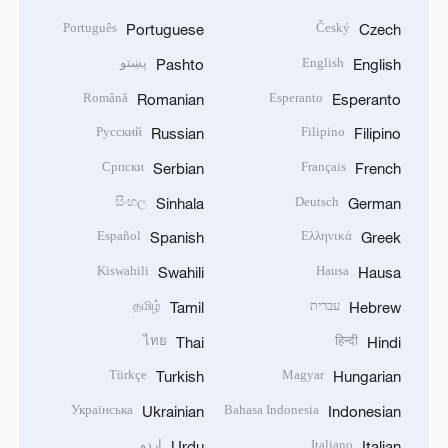
Português
Český
Portuguese
Czech
English
پښتو
Pashto
English
Română
Esperanto
Romanian
Esperanto
Русский
Filipino
Russian
Filipino
Српски
Français
Serbian
French
සිංහල
Deutsch
Sinhala
German
Español
Ελληνικά
Spanish
Greek
Kiswahili
Hausa
Swahili
Hausa
עברית
தமிழ்
Tamil
Hebrew
ไทย
हिन्दी
Thai
Hindi
Türkçe
Magyar
Turkish
Hungarian
Українська
Bahasa Indonesia
Ukrainian
Indonesian
Italiano
اردو
Urdu
Italian