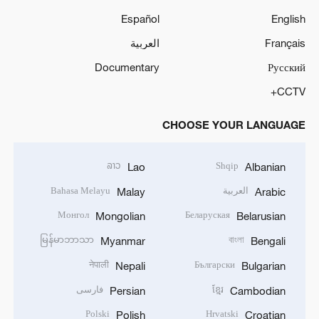
Español
English
Français
العربية
Documentary
Русский
CCTV+
CHOOSE YOUR LANGUAGE
ລາວ
Shqip
Lao
Albanian
العربية
Bahasa Melayu
Malay
Arabic
Монгол
Беларуская
Mongolian
Belarusian
မြန်မာဘာသာ
বাংলা
Myanmar
Bengali
नेपाली
Български
Nepali
Bulgarian
ខ្មែរ
فارسی
Persian
Cambodian
Polski
Hrvatski
Polish
Croatian