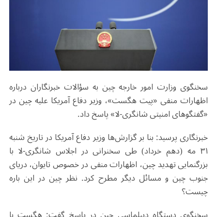
سخنگوی وزارت امور خارجه چین به سؤالات خبرنگاران درباره
اظهارات منفی «پیت هگست»، وزیر دفاع آمریکا علیه چین در
«گفتگوهای امنیتی شانگری‌-لا» پاسخ داد.
​​خبرنگاری پرسید: بنا بر گزارش‌ها وزیر دفاع آمریکا در تاریخ شنبه
۳۱ مه (دهم خرداد) طی سخنرانی در اجلاس شانگری‌-لا با
بزرگنمایی تهدید چین، اظهارات منفی در خصوص تایوان، دریای
جنوب چین و مسائل دیگر مطرح کرد. نظر چین در این باره
چیست؟
​​سخنگوی دستگاه دیپلماسی چین در پاسخ گفت: هگست با