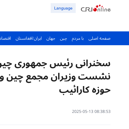
Language
صفحه اصلی
با مردم
چین
جهان
ایران/افغانستان
اقتصاد
سخنرانی رئیس جمهوری چین 
نشست وزیران مجمع چین و ک
حوزه کارائیب
08:38:53 2025-05-13