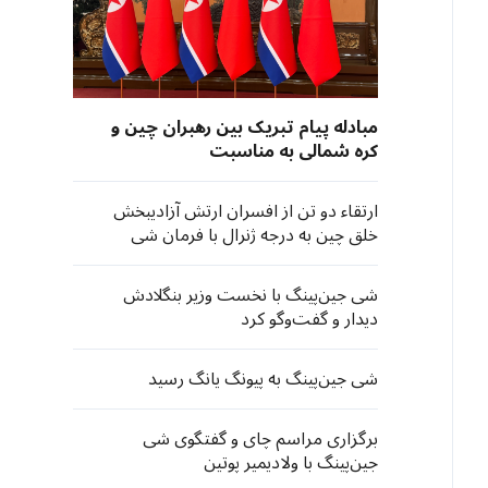
مبادله پیام تبریک بین رهبران چین و
کره شمالی به مناسبت
شصت‌وپنجمین سالگرد امضای
«پیمان دوستی، همکاری و یاری
ارتقاء دو تن از افسران ارتش آزادیبخش
متقابل میان چین و کره شمالی»
خلق چین به درجه ژنرال با فرمان شی
جین‌پینگ
شی جین‌پینگ با نخست وزیر بنگلادش
دیدار و گفت‌وگو کرد
شی جین‌پینگ به پیونگ یانگ رسید
برگزاری مراسم چای و گفتگوی شی
جین‌پینگ با ولادیمیر پوتین