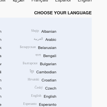
CHOOSE YOUR LANGUAGE
h
Shqip
Albanian
Arabic
العربية
n
k
Беларуская
Belarusian
a
বাংলা
Bengali
w
Български
Bulgarian
i
ខ្មែរ
Cambodian
n
Hrvatski
Croatian
n
Český
Czech
n
English
English
e
Esperanto
Esperanto