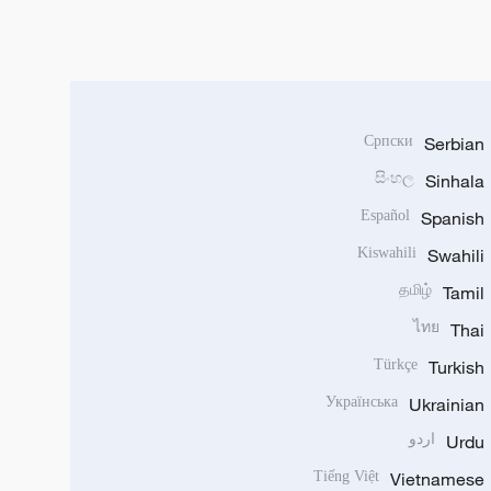
Српски
Serbian
සිංහල
Sinhala
Español
Spanish
Kiswahili
Swahili
தமிழ்
Tamil
ไทย
Thai
Türkçe
Turkish
Українська
Ukrainian
Urdu
اردو
Tiếng Việt
Vietnamese