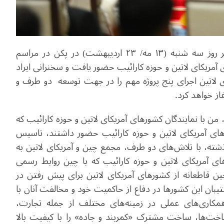
شی جین‌ پینگ، رئیس جمهوری خلق چین قبل از ظهر روز سه شنبه (۱۳ مه/ ۲۳ اردیبهشت) در پکن در مراسم
مریکای لاتین و حوزه کارائیب حضور یافت و سخنرانی ایراد
کای لاتین اجرای پنج پروژه مهم را در جهت توسعه دو طرف و
ز خواهد کرد.
ی جین پینگ گفت: در سال ۲۰۱۵ میلادی، من با نمایندگان کشورهای آمریکای لاتین و حوزه کارائیب که
 آمریکای لاتین و حوزه کارائیب حضور داشتند، تاسیس
مریکای لاتین را اعلام کردم. در ۱۰ سال گذشته، با تلاش‌های دو طرف، مجمع چین و آمریکای لاتین به
آمریکای لاتین و حوزه کارائیب که با چین روابط رسمی
ین قاطعانه از کشورهای آمریکای لاتین برای پیش رفتن در
ان این کشورها در دفاع از حاکمیت خود و مخالفت آنان با
کاری‌های عملی در زمینه‌های مختلف از جمله تجارت،
رساخت‌ها، ساخت مشترک «کمربند و جاده» را با کیفیت بالا