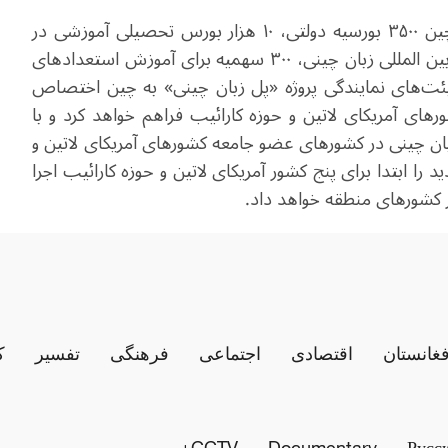
پروژه پنجم، ارتباطات مردمی است. در ۳ سال آینده، چین ۳۵۰۰ بورسیه دولتی، ۱۰ هزار بورس تحصیلی آموزشی در
سراسر کشور ، ۵۰۰ سهمیه بورسیه برای پرورش معلمان بین المللی زبان چینی، ۳۰۰ سهمیه برای آموزش استعدادهای
میه برای دعوت هیئت‌های نمایندگی پروژه «پل زبان چینی» به چین اختصاص
رهای آمریکای لاتین و حوزه کارائیب فراهم خواهد کرد و با
موزش زبان چینی در کشورهای عضو جامعه کشورهای آمریکای لاتین و
ا ابتدا برای پنج کشور آمریکای لاتین و حوزه کارائیب اجرا
 کشورهای منطقه خواهد داد.
فغانستان
اقتصادی
اجتماعی
فرهنگی
تفسیر
ک
CCTV+
Documentary
Русс