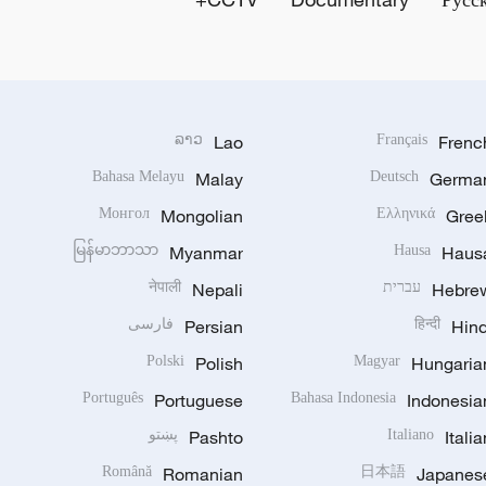
ລາວ
Lao
Français
Frenc
Bahasa Melayu
Malay
Deutsch
Germa
Монгол
Mongolian
Ελληνικά
Gree
မြန်မာဘာသာ
Myanmar
Hausa
Haus
Hebre
עברית
Nepali
नेपाली
Hind
हिन्दी
Persian
فارسی
Polski
Polish
Magyar
Hungaria
Português
Portuguese
Bahasa Indonesia
Indonesia
Italia
Italiano
Pashto
پښتو
Română
Romanian
日本語
Japanes