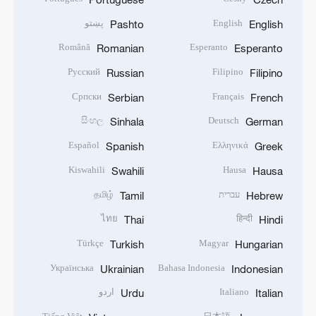
English
پښتو
Pashto
English
Română
Esperanto
Romanian
Esperanto
Русский
Filipino
Russian
Filipino
Српски
Français
Serbian
French
සිංහල
Deutsch
Sinhala
German
Español
Ελληνικά
Spanish
Greek
Kiswahili
Hausa
Swahili
Hausa
עברית
தமிழ்
Tamil
Hebrew
ไทย
हिन्दी
Thai
Hindi
Türkçe
Magyar
Turkish
Hungarian
Українська
Bahasa Indonesia
Ukrainian
Indonesian
Italiano
اردو
Urdu
Italian