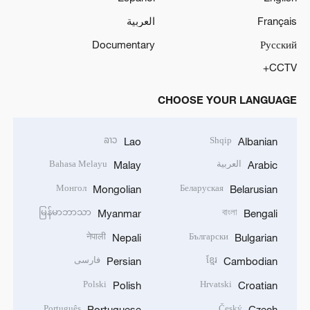
Français
العربية
Documentary
Русский
CCTV+
CHOOSE YOUR LANGUAGE
ລາວ
Shqip
Lao
Albanian
العربية
Bahasa Melayu
Malay
Arabic
Монгол
Беларуская
Mongolian
Belarusian
မြန်မာဘာသာ
বাংলা
Myanmar
Bengali
नेपाली
Български
Nepali
Bulgarian
ខ្មែរ
فارسی
Persian
Cambodian
Polski
Hrvatski
Polish
Croatian
Português
Český
Portuguese
Czech