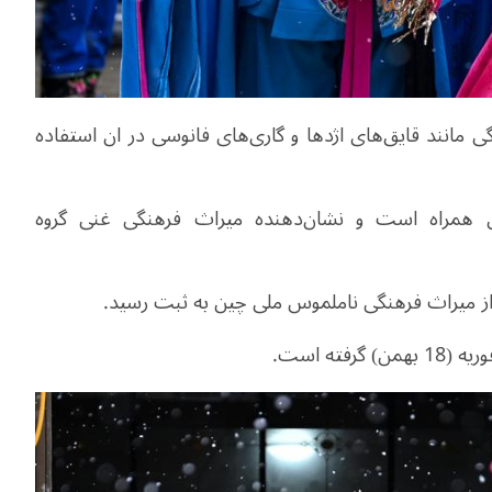
ی
مانند قا
یق
های
اژدها و گار
ی
های
فانوس
ی
در ان استفاده
همراه است و نشان
دهنده میراث
فرهنگ
ی
غن
ی
گروه
ز م
یراث
فرهنگ
ی
ناملموس مل
ی
چ
ین
به ثبت رسید
.
وریه
(18
بهمن
)
گرفته است
.