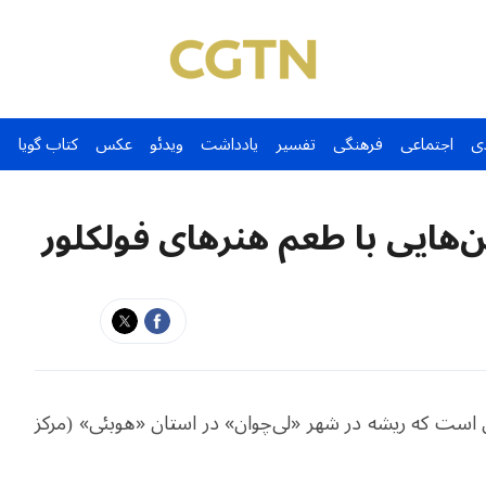
ی
اجتماعی
فرهنگی
تفسیر
یادداشت
ویدئو
عکس
کتاب گویا
هایی با طعم هنرهای فولکلور
است که ریشه
در شهر
«
ل
ی
چوان
»
در
استان
«
هوبئ
ی
»
(
مرکز