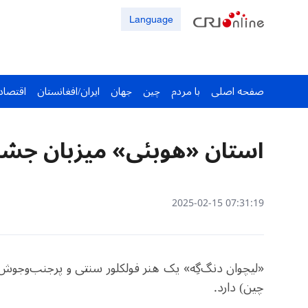
Language
صفحه اصلی
با مردم
چین
جهان
ایران/افغانستان
اقتصاد
استان «هوبئی» میزبان جشن‌
07:31:19 2025-02-15
«
ل
یچوان
دنگ
گِ
ه
»
یک
هنر فولکلور سنت
ی
و پرجنب
وجوش 
چین
)
دارد
.