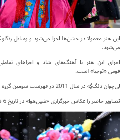
ا
ین
هنر معمولا در جشن
ها اجرا می
شود
و وسا
یل
رنگارنگ
می
شود
.
اجرای
ا
ین
هنر با آهنگ
های
شاد و اجراها
ی
تعامل
ی
قوم
ی
«
توج
یا
»
است
.
ل
ی
چوان
دنگ
گِه در سال
2011
در فهرست سوم
ین
گروه ا
تصاویر حاضر را عکاس خبرگزاری
«
شین
هوا
»
در تاریخ
6
ف