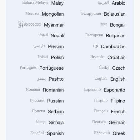
العربية
Bahasa Melayu
Malay
Arabic
Монгол
Беларуская
Mongolian
Belarusian
မြန်မာဘာသာ
বাংলা
Myanmar
Bengali
नेपाली
Български
Nepali
Bulgarian
ខ្មែរ
فارسی
Persian
Cambodian
Polski
Hrvatski
Polish
Croatian
Português
Český
Portuguese
Czech
English
پښتو
Pashto
English
Română
Esperanto
Romanian
Esperanto
Русский
Filipino
Russian
Filipino
Српски
Français
Serbian
French
සිංහල
Deutsch
Sinhala
German
Español
Ελληνικά
Spanish
Greek