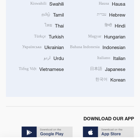
Kiswahili
Hausa
Swahili
Hausa
עברית
தமிழ்
Tamil
Hebrew
ไทย
हिन्दी
Thai
Hindi
Türkçe
Magyar
Turkish
Hungarian
Українська
Bahasa Indonesia
Ukrainian
Indonesian
Italiano
اردو
Urdu
Italian
Tiếng Việt
日本語
Vietnamese
Japanese
한국어
Korean
DOWNLOAD OUR APP