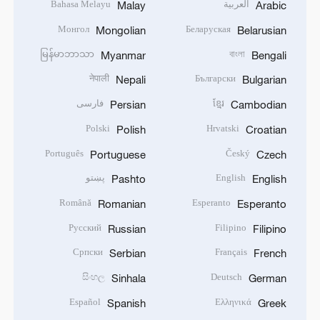
العربية
Bahasa Melayu
Malay
Arabic
Монгол
Беларуская
Mongolian
Belarusian
မြန်မာဘာသာ
বাংলা
Myanmar
Bengali
नेपाली
Български
Nepali
Bulgarian
ខ្មែរ
فارسی
Persian
Cambodian
Polski
Hrvatski
Polish
Croatian
Português
Český
Portuguese
Czech
English
پښتو
Pashto
English
Română
Esperanto
Romanian
Esperanto
Русский
Filipino
Russian
Filipino
Српски
Français
Serbian
French
සිංහල
Deutsch
Sinhala
German
Español
Ελληνικά
Spanish
Greek