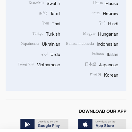
Kiswahili
Hausa
Swahili
Hausa
עברית
தமிழ்
Tamil
Hebrew
ไทย
हिन्दी
Thai
Hindi
Türkçe
Magyar
Turkish
Hungarian
Українська
Bahasa Indonesia
Ukrainian
Indonesian
Italiano
اردو
Urdu
Italian
Tiếng Việt
日本語
Vietnamese
Japanese
한국어
Korean
DOWNLOAD OUR APP