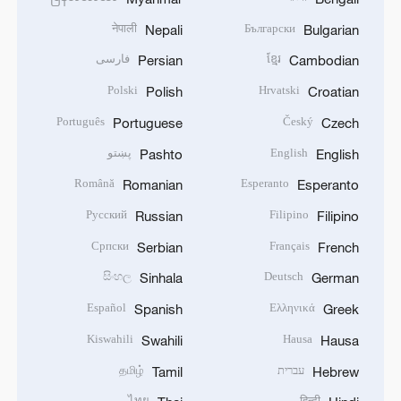
नेपाली
Български
Nepali
Bulgarian
ខ្មែរ
فارسی
Persian
Cambodian
Polski
Hrvatski
Polish
Croatian
Português
Český
Portuguese
Czech
English
پښتو
Pashto
English
Română
Esperanto
Romanian
Esperanto
Русский
Filipino
Russian
Filipino
Српски
Français
Serbian
French
සිංහල
Deutsch
Sinhala
German
Español
Ελληνικά
Spanish
Greek
Kiswahili
Hausa
Swahili
Hausa
עברית
தமிழ்
Tamil
Hebrew
ไทย
हिन्दी