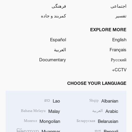
اجتماعی
فرهنگی
تفسیر
کمربند و جاده
EXPLORE MORE
Español
English
Français
العربية
Documentary
Русский
CCTV+
CHOOSE YOUR LANGUAGE
ລາວ
Shqip
Lao
Albanian
العربية
Bahasa Melayu
Malay
Arabic
Монгол
Беларуская
Mongolian
Belarusian
မြန်မာဘာသာ
বাংলা
Myanmar
Bengali