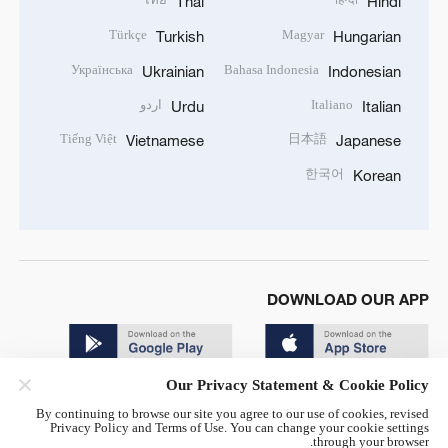
Thai
Hindi
Türkçe
Magyar
Turkish
Hungarian
Українська
Bahasa Indonesia
Ukrainian
Indonesian
Italiano
اردو
Urdu
Italian
Tiếng Việt
日本語
Vietnamese
Japanese
한국어
Korean
DOWNLOAD OUR APP
Our Privacy Statement & Cookie Policy
By continuing to browse our site you agree to our use of cookies, revised
Privacy Policy and Terms of Use. You can change your cookie settings
through your browser.
© China Radio International.CRI. All Rights Reserved. 16A