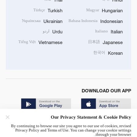
Türkçe
Magyar
Turkish
Hungarian
Українська
Bahasa Indonesia
Ukrainian
Indonesian
Italiano
اردو
Urdu
Italian
Tiếng Việt
日本語
Vietnamese
Japanese
한국어
Korean
DOWNLOAD OUR APP
Our Privacy Statement & Cookie Policy
By continuing to browse our site you agree to our use of cookies, revised
Privacy Policy and Terms of Use. You can change your cookie settings
through your browser.
© China Radio International.CRI. All Rights Reserved. 16A