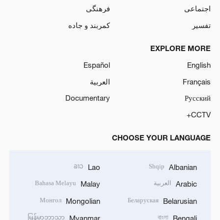
اجتماعی
فرهنگی
تفسیر
کمربند و جاده
EXPLORE MORE
Español
English
Français
العربية
Documentary
Русский
CCTV+
CHOOSE YOUR LANGUAGE
ລາວ
Shqip
Lao
Albanian
العربية
Bahasa Melayu
Malay
Arabic
Монгол
Беларуская
Mongolian
Belarusian
မြန်မာဘာသာ
বাংলা
Myanmar
Bengali