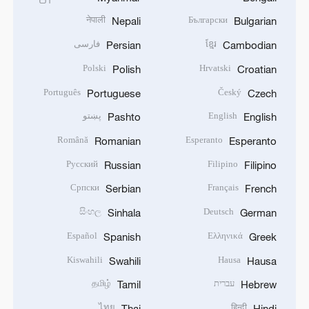
नेपाली
Български
Nepali
Bulgarian
ខ្មែរ
فارسی
Persian
Cambodian
Polski
Hrvatski
Polish
Croatian
Português
Český
Portuguese
Czech
English
پښتو
Pashto
English
Română
Esperanto
Romanian
Esperanto
Русский
Filipino
Russian
Filipino
Српски
Français
Serbian
French
සිංහල
Deutsch
Sinhala
German
Español
Ελληνικά
Spanish
Greek
Kiswahili
Hausa
Swahili
Hausa
עברית
தமிழ்
Tamil
Hebrew
ไทย
हिन्दी
Thai
Hindi