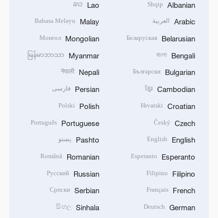
ລາວ
Shqip
Lao
Albanian
العربية
Bahasa Melayu
Malay
Arabic
Монгол
Беларуская
Mongolian
Belarusian
မြန်မာဘာသာ
বাংলা
Myanmar
Bengali
नेपाली
Български
Nepali
Bulgarian
ខ្មែរ
فارسی
Persian
Cambodian
Polski
Hrvatski
Polish
Croatian
Português
Český
Portuguese
Czech
English
پښتو
Pashto
English
Română
Esperanto
Romanian
Esperanto
Русский
Filipino
Russian
Filipino
Српски
Français
Serbian
French
සිංහල
Deutsch
Sinhala
German