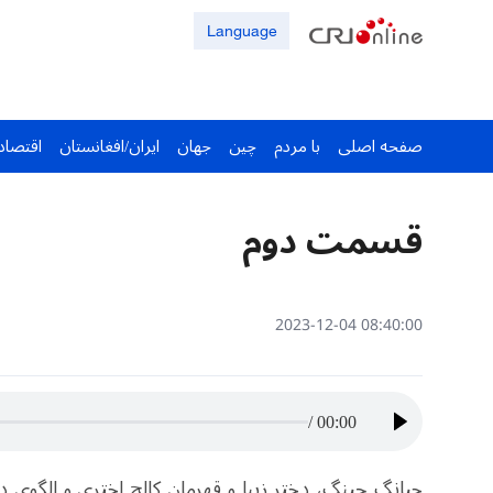
Language
صفحه اصلی
با مردم
چین
جهان
ایران/افغانستان
اقتصاد
قسمت دوم
08:40:00 2023-12-04
/
00:00
جیانگ چینگ، دختر زیبا و قهرمان کالج اختری و الگوی د