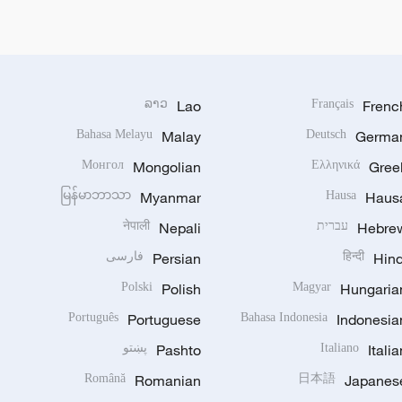
ລາວ
Lao
Français
Frenc
Bahasa Melayu
Malay
Deutsch
Germa
Монгол
Mongolian
Ελληνικά
Gree
မြန်မာဘာသာ
Myanmar
Hausa
Haus
Hebre
עברית
Nepali
नेपाली
Hind
हिन्दी
Persian
فارسی
Polski
Polish
Magyar
Hungaria
Português
Portuguese
Bahasa Indonesia
Indonesia
Italia
Italiano
Pashto
پښتو
Română
Romanian
日本語
Japanes