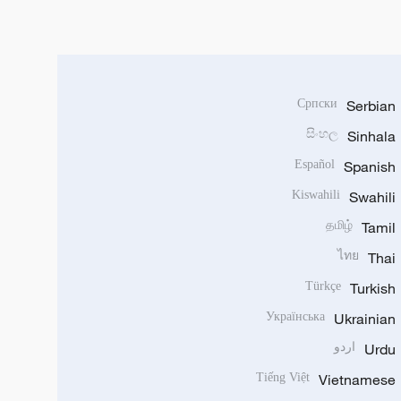
Српски
Serbian
සිංහල
Sinhala
Español
Spanish
Kiswahili
Swahili
தமிழ்
Tamil
ไทย
Thai
Türkçe
Turkish
Українська
Ukrainian
Urdu
اردو
Tiếng Việt
Vietnamese