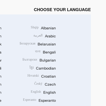
CHOOSE YOUR LANGUAGE
h
Shqip
Albanian
Arabic
العربية
n
k
Беларуская
Belarusian
a
বাংলা
Bengali
w
Български
Bulgarian
i
ខ្មែរ
Cambodian
n
Hrvatski
Croatian
n
Český
Czech
n
English
English
e
Esperanto
Esperanto